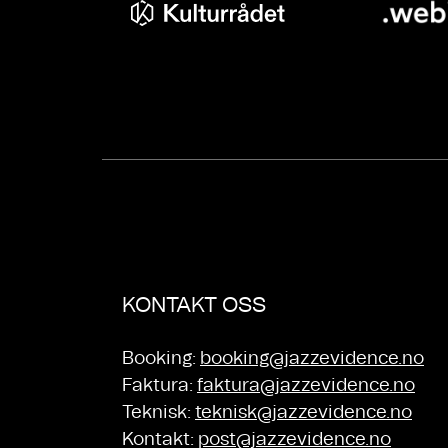
KONTAKT OSS
Booking:
booking@jazzevidence.no
Faktura:
faktura@jazzevidence.no
Teknisk:
teknisk@jazzevidence.no
Kontakt:
post@jazzevidence.no