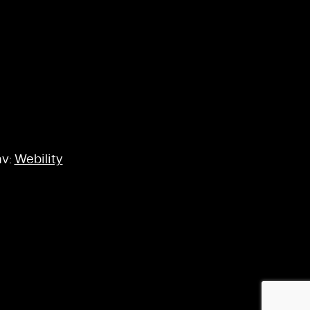
av:
Webility