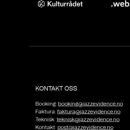
KONTAKT OSS
Booking:
booking@jazzevidence.no
Faktura:
faktura@jazzevidence.no
Teknisk:
teknisk@jazzevidence.no
Kontakt:
post@jazzevidence.no