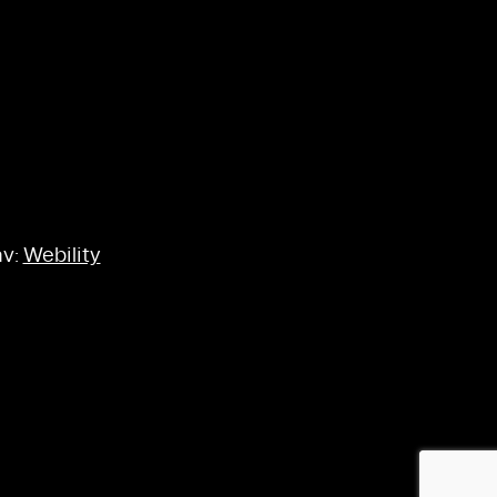
av:
Webility