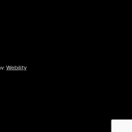
av:
Webility