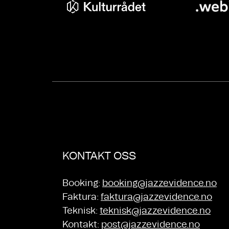
KONTAKT OSS
Booking:
booking@jazzevidence.no
Faktura:
faktura@jazzevidence.no
Teknisk:
teknisk@jazzevidence.no
Kontakt:
post@jazzevidence.no