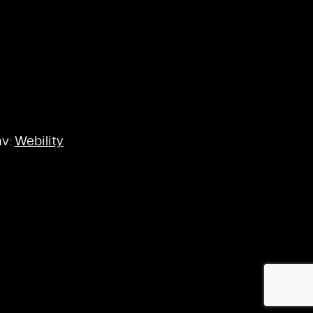
av:
Webility