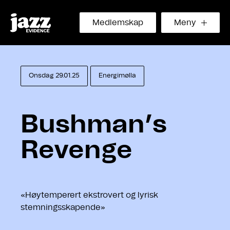
Medlemskap
Meny
Onsdag 29.01.25
Energimølla
Bushman’s
Revenge
«Høytemperert ekstrovert og lyrisk
stemningsskapende»