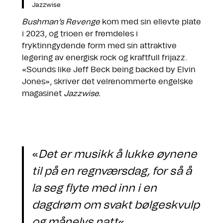
Jazzwise
Bushman’s Revenge
kom med sin ellevte plate
i 2023, og trioen er fremdeles i
fryktinngydende form med sin attraktive
legering av energisk rock og kraftfull frijazz.
«Sounds like Jeff Beck being backed by Elvin
Jones», skriver det velrenommerte engelske
magasinet
Jazzwise.
«
Det er musikk å lukke øynene
til på en regnværsdag, for så å
la seg flyte med inn i en
dagdrøm om svakt bølgeskvulp
og månelys natt
«