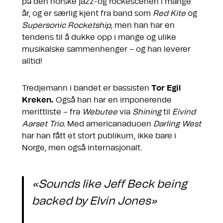
på den norske jazz-og rockescenen i mange
år, og er særlig kjent fra band som
Red Kite
og
Supersonic Rocketship,
men han har en
tendens til å dukke opp i mange og ulike
musikalske sammenhenger – og han leverer
alltid!
Tredjemann i bandet er bassisten
Tor Egil
Kreken.
Også han har en imponerende
merittliste – fra
Webutee
via
Shining
til
Eivind
Aarset Trio.
Med americanaduoen
Darling West
har han fått et stort publikum, ikke bare i
Norge, men også internasjonalt.
«Sounds like Jeff Beck being
backed by Elvin Jones»