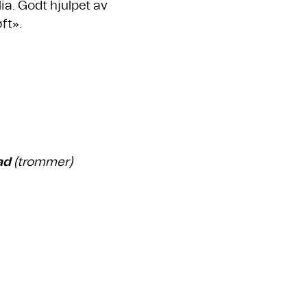
ia. Godt hjulpet av
ft».
ad
(trommer)