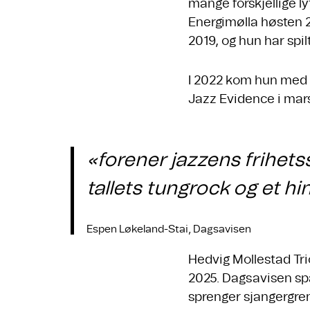
mange forskjellige l
Energimølla høsten 2
2019, og hun har spi
I 2022 kom hun med e
Jazz Evidence i mars
«forener jazzens frihets
tallets tungrock og et hi
Espen Løkeland-Stai, Dagsavisen
Hedvig Mollestad Trio
2025. Dagsavisen sp
sprenger sjangergren