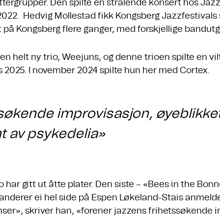
yttergrupper. Den spilte en strålende konsert hos Jaz
022. Hedvig Mollestad fikk Kongsberg Jazzfestivals s
lt på Kongsberg flere ganger, med forskjellige bandutg
n helt ny trio, Weejuns, og denne trioen spilte en vil
 2025. I november 2024 spilte hun her med Cortex.
søkende improvisasjon, øyeblikket
nt av psykedelia»
 har gitt ut åtte plater. Den siste – «Bees in the Bo
anderer ei hel side på Espen Løkeland-Stais anmelde
ser», skriver han, «forener jazzens frihetssøkende 