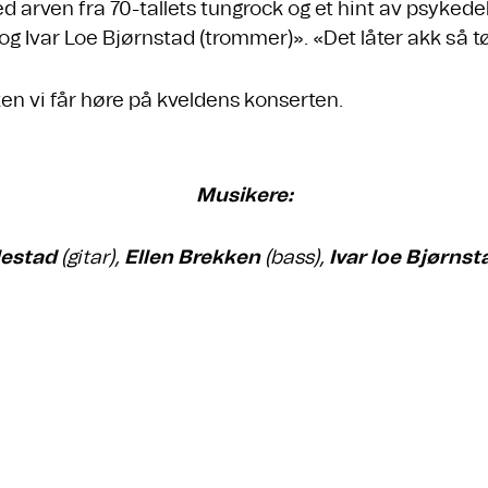
d arven fra 70-tallets tungrock og et hint av psykedel
og Ivar Loe Bjørnstad (trommer)». «Det låter akk så tø
n vi får høre på kveldens konserten.
Musikere:
lestad
(gitar),
Ellen Brekken
(bass),
Ivar loe Bjørnst
.