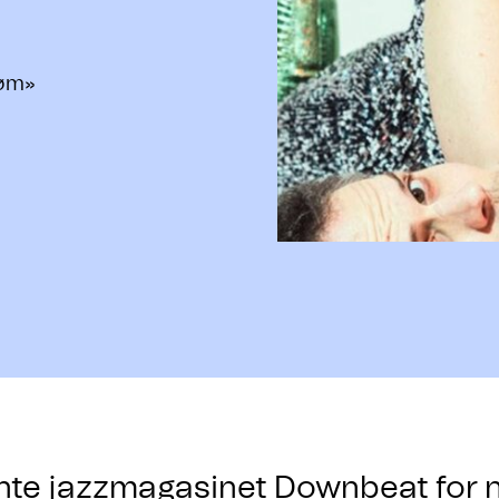
røm»
ente jazzmagasinet Downbeat for 