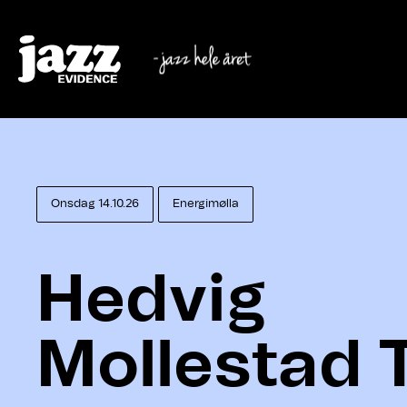
Onsdag 14.10.26
Energimølla
Hedvig
Mollestad T