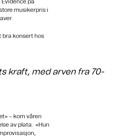
z Evidence på
tore musikerpris i
aver.
t bra konsert hos
s kraft, med arven fra 70-
nnet» – kom våren
lse av plata. «Hun
improvisasjon,