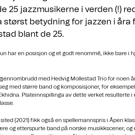
e 25 jazzmusikerne i verden (!) r
a størst betydning for jazzen i åra
tad blant de 25.
un har en posisjon og et godt renommé, ikke bare i
tt gjennombrudd med Hedvig Mollestad Trio for noen år
seg med større band og komposisjoner, for eksempel
 Ekhidna. Plateinnspillinga av dette verket resulterte
klasse.
ited (2021) fikk også en spellemannspris i Åpen klasse
re og etterspurte band på norske musikkscener, og det