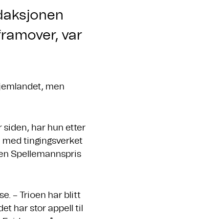
edaksjonen
 framover, var
 hjemlandet, men
 siden, har hun etter
 med tingingsverket
 i en Spellemannspris
. – Trioen har blitt
 har stor appell til