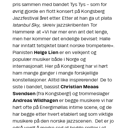
pris sammen med bandet Tys Tys – som for
øvrig gjorde en flott konsert på Kongsberg
Jazzfestival året etter. Etter at han ga ut plata
Istanbul Sky,
skreiv jazzskribenten Tor
Hammerø at «Vi har mer enn ant det lenge,
men her kommer det endelige beviset: Halle
har inntatt tetsjiktet blant norske trompetere».
Pianisten
Helge Lien
er en velkjent og
populær musiker både i Norge og
internasjonalt. Her på Kongsberg har vi hørt
ham mange ganger i mange forskjellige
konstellasjoner. Alltid like inspirerende! De to
siste i bandet, bassist
Christian Meaas
Svendsen
(fra Kongsberg!) og trommeslager
Andreas Wildhagen
er begge musikere vi har
hørt ofte på Energimøllas intime scene, og de
har begge etter hvert etablert seg som viktige
musikere på den norske jazzscenen. Det er jo
også verdt å merke seg at begge spiller i et