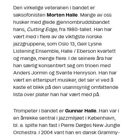
Den virkelige veteranen i bandet er
saksofonisten
Morten Halle
. Mange av oss
husker med glede gjennombruddsbandet
hans,
Cutting Edge,
fra 1980-tallet. Han har
vært med i flere av de viktigste norske
jazzgruppene, som Oslo 13, Geir Lysne
Listening Ensemble, Halle / Eberson kvartett
og mange, menge flere. I de seinere åra har
han særlig konsentrert seg om trioen med
Anders Jormin og Svante Henryson. Han har
vært en etterspurt musiker, det ser vi ved å
kaste et blikk på den usannsynlig omfattende
lista over plater han har vært med på.
Trompeter i bandet er
Gunnar Halle
.
Han var i
en årrekke sentral i jazzmiljøet i København,
bl. a. spilte han fast i Pierre Dørges New Jungle
Orchestra. I 2004 vant han en dansk Grammy-