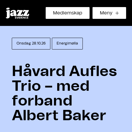
Medlemskap
Meny
Onsdag 28.10.26
Energimølla
Håvard Aufles
Trio – med
forband
Albert Baker