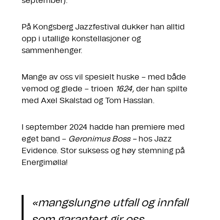
september).
På Kongsberg Jazzfestival dukker han alltid
opp i utallige konstellasjoner og
sammenhenger.
Mange av oss vil spesielt huske – med både
vemod og glede – trioen
1624,
der han spilte
med Axel Skalstad og Tom Hasslan.
I september 2024 hadde han premiere med
eget band –
Geronimus Boss –
hos Jazz
Evidence. Stor suksess og høy stemning på
Energimølla!
«mangslungne utfall og innfall
som garantert gir oss